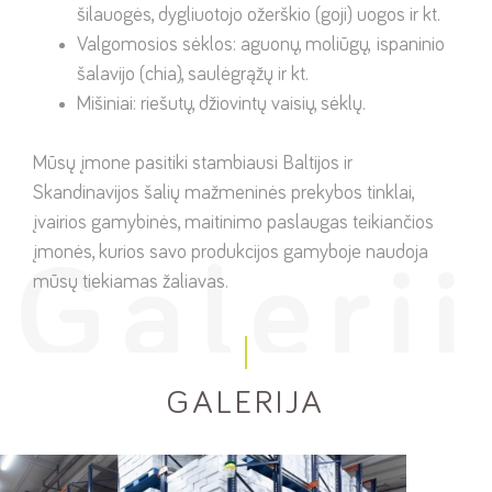
šilauogės, dygliuotojo ožerškio (goji) uogos ir kt.
Valgomosios sėklos: aguonų, moliūgų, ispaninio
šalavijo (chia), saulėgrąžų ir kt.
Mišiniai: riešutų, džiovintų vaisių, sėklų.
Mūsų įmone pasitiki stambiausi Baltijos ir
Skandinavijos šalių mažmeninės prekybos tinklai,
įvairios gamybinės, maitinimo paslaugas teikiančios
įmonės, kurios savo produkcijos gamyboje naudoja
mūsų tiekiamas žaliavas.
GALERIJA