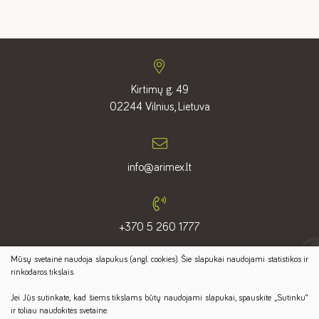
Kirtimų g. 49
02244 Vilnius, Lietuva
info@arimex.lt
+370 5 260 1777
Mūsų svetainė naudoja slapukus (angl. cookies). Šie slapukai naudojami statistikos ir
Sekite mus:
rinkodaros tikslais.
Jei Jūs sutinkate, kad šiems tikslams būtų naudojami slapukai, spauskite „Sutinku“
ir toliau naudokitės svetaine.