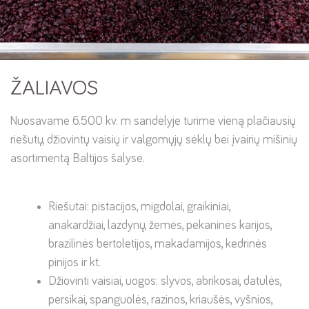
Kaip gimsta kokybė?
Požiūris į darbuotojus
GO NUTS klubas
ŽALIAVOS
Nuosavame 6.500 kv. m sandėlyje turime vieną plačiausių
riešutų, džiovintų vaisių ir valgomųjų sėklų bei įvairių mišinių
asortimentą Baltijos šalyse.
Riešutai: pistacijos, migdolai, graikiniai,
anakardžiai, lazdynų, žemės, pekaninės karijos,
brazilinės bertoletijos, makadamijos, kedrinės
pinijos ir kt.
Džiovinti vaisiai, uogos: slyvos, abrikosai, datulės,
persikai, spanguolės, razinos, kriaušės, vyšnios,