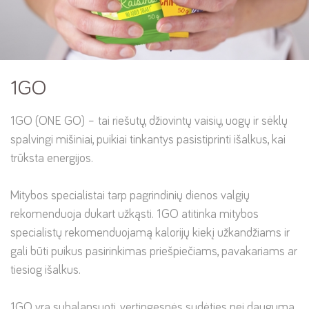
Kaip gimsta kokybė?
Požiūris į darbuotojus
GO NUTS klubas
1GO
1GO (ONE GO) – tai riešutų, džiovintų vaisių, uogų ir sėklų
spalvingi mišiniai, puikiai tinkantys pasistiprinti išalkus, kai
trūksta energijos.
Mitybos specialistai tarp pagrindinių dienos valgių
rekomenduoja dukart užkąsti. 1GO atitinka mitybos
specialistų rekomenduojamą kalorijų kiekį užkandžiams ir
gali būti puikus pasirinkimas priešpiečiams, pavakariams ar
tiesiog išalkus.
1GO yra subalansuoti, vertingesnės sudėties nei dauguma