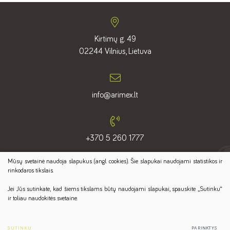
Kirtimų g. 49
02244 Vilnius, Lietuva
info@arimex.lt
+370 5 260 1777
Mūsų svetainė naudoja slapukus (angl. cookies). Šie slapukai naudojami statistikos ir
Sekite mus:
rinkodaros tikslais.
Jei Jūs sutinkate, kad šiems tikslams būtų naudojami slapukai, spauskite „Sutinku“
ir toliau naudokitės svetaine.
© 2022 ARIMEX. VISOS TEISĖS SAUGOMOS.
PRIVATUMO POLITIKA
SUTINKU
PARINKTYS