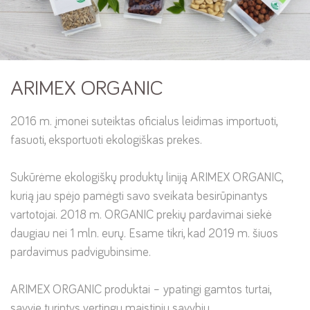
Kaip gimsta kokybė?
Požiūris į darbuotojus
GO NUTS klubas
ARIMEX ORGANIC
2016 m. įmonei suteiktas oficialus leidimas importuoti,
fasuoti, eksportuoti ekologiškas prekes.
Sukūrėme ekologiškų produktų liniją ARIMEX ORGANIC,
kurią jau spėjo pamėgti savo sveikata besirūpinantys
vartotojai. 2018 m. ORGANIC prekių pardavimai siekė
daugiau nei 1 mln. eurų. Esame tikri, kad 2019 m. šiuos
pardavimus padvigubinsime.
ARIMEX ORGANIC produktai – ypatingi gamtos turtai,
savyje turintys vertingų maistinių savybių.